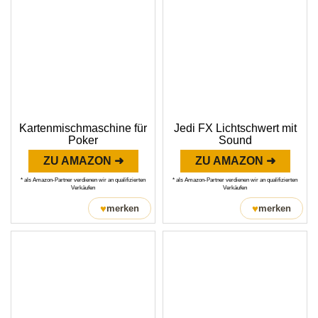
Kartenmischmaschine für
Jedi FX Lichtschwert mit
Poker
Sound
ZU AMAZON ➜
ZU AMAZON ➜
* als Amazon-Partner verdienen wir an qualifizierten
* als Amazon-Partner verdienen wir an qualifizierten
Verkäufen
Verkäufen
♥
♥
merken
merken