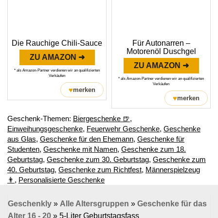
Die Rauchige Chili-Sauce
Für Autonarren –
Motorenöl Duschgel
ZU AMAZON ➜
ZU AMAZON ➜
* als Amazon-Partner verdienen wir an qualifizierten
Verkäufen
* als Amazon-Partner verdienen wir an qualifizierten
Verkäufen
♥
merken
♥
merken
Geschenk-Themen:
Biergeschenke 🍺
,
Einweihungsgeschenke
,
Feuerwehr Geschenke
,
Geschenke
aus Glas
,
Geschenke für den Ehemann
,
Geschenke für
Studenten
,
Geschenke mit Namen
,
Geschenke zum 18.
Geburtstag
,
Geschenke zum 30. Geburtstag
,
Geschenke zum
40. Geburtstag
,
Geschenke zum Richtfest
,
Männerspielzeug
👨
,
Personalisierte Geschenke
Geschenkly
»
Alle Altersgruppen
»
Geschenke für das
Alter 16 - 20
»
5-Liter Geburtstagsfass