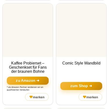
Kaffee Probierset –
Comic Style Wandbild
Geschenkset für Fans
der braunen Bohne
zu Amazon ➜
zum Shop ➜
* als Amazon-Partner verdienen wir an
qualifizierten Verkäufen
♥
♥
merken
merken