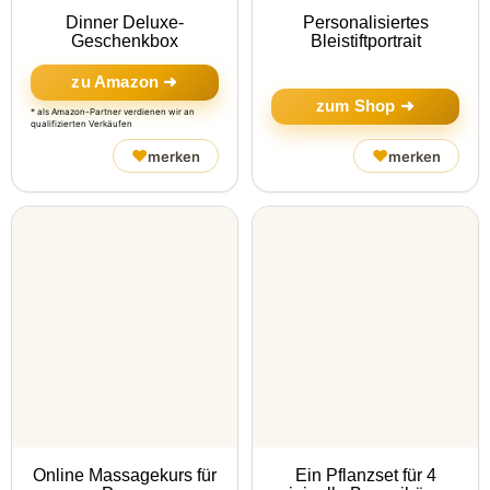
Dinner Deluxe-
Personalisiertes
Geschenkbox
Bleistiftportrait
zu Amazon ➜
zum Shop ➜
* als Amazon-Partner verdienen wir an
qualifizierten Verkäufen
♥
♥
merken
merken
Online Massagekurs für
Ein Pflanzset für 4