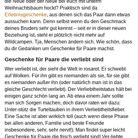
die Neue oder der Neue bei euch mit unterm
Weihnachtsbaum hockt? Praktisch sind da
Erlebnisgeschenke
, aus denen sich das Paar dann etwas
aussuchen kann. Denn selbst wenn du den Geschmack
deines Bruders sehr gut kennst – seit er in dieser neuen
Beziehung ist, steht er plötzlich nicht mehr auf
Wildcampen. Tja, Menschen ändern sich. Wie schön, dass
du dir Gedanken um Geschenke für Paare machst.
Geschenke für Paare die verliebt sind
Wer verliebt ist, der sieht die Welt in rosarot. Er schwebt
auf Wolken. Für ihn gibt es niemanden als sie, für sie gibt
es niemanden außer ihn (oder natürlich man ist in das
gleiche Geschlecht verliebt). Der Verliebtheitstatus hält bei
einigen ganz schön lang an. Ab etwa einem Jahr sollte
man sich Sorgen machen, doch davor raten wir dazu:
Unter-stütz die Turteltauben in ihrem Verliebtheitsfieber.
Eine Sache ist aber wirklich toll (auch wenn diese Phase
bei allen anderen, Familie und beste Freunde
insbesondere, sehr, sehr nervt!): Man findet super leicht
Geschenke für Paare die frisch verliebt sind! Ver-liebte