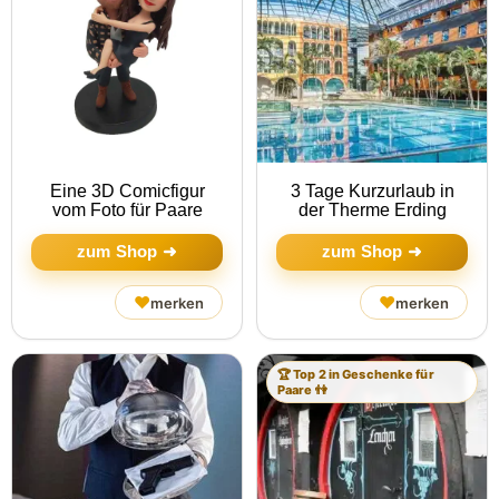
Eine 3D Comicfigur
3 Tage Kurzurlaub in
vom Foto für Paare
der Therme Erding
zum Shop ➜
zum Shop ➜
♥
♥
merken
merken
🏆 Top 2 in Geschenke für
Paare 👫