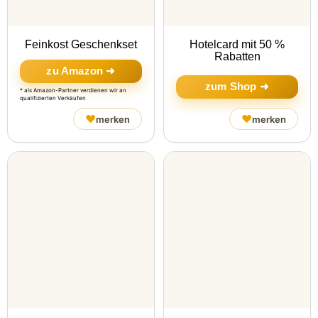
Feinkost Geschenkset
Hotelcard mit 50 %
Rabatten
zu Amazon ➜
zum Shop ➜
* als Amazon-Partner verdienen wir an
qualifizierten Verkäufen
♥
♥
merken
merken