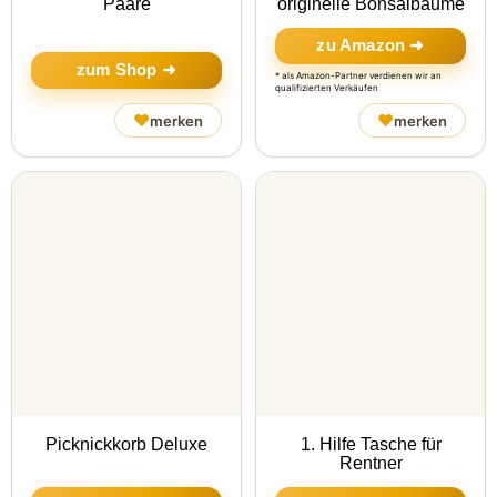
Paare
originelle Bonsaibäume
zu Amazon ➜
zum Shop ➜
* als Amazon-Partner verdienen wir an
qualifizierten Verkäufen
♥
♥
merken
merken
Picknickkorb Deluxe
1. Hilfe Tasche für
Rentner