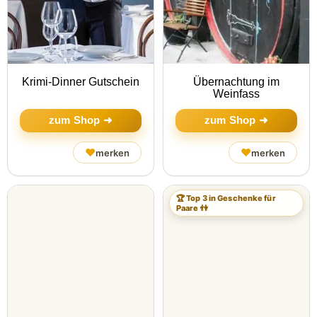
Krimi-Dinner Gutschein
Übernachtung im
Weinfass
zum Shop ➜
zum Shop ➜
♥
♥
merken
merken
🏆 Top 3 in Geschenke für
Paare 👫