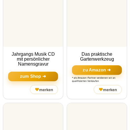
Jahrgangs Musik CD
Das praktische
mit persönlicher
Gartenwerkzeug
Namensgravur
zu Amazon ➜
zum Shop ➜
* als Amazon-Partner verdienen wir an
qualifizierten Verkäufen
♥
♥
merken
merken