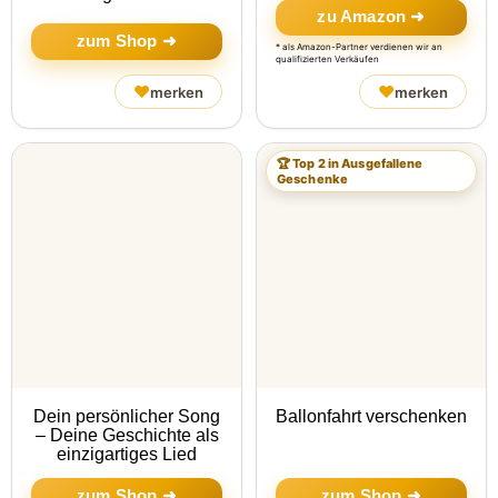
zu Amazon ➜
zum Shop ➜
* als Amazon-Partner verdienen wir an
qualifizierten Verkäufen
♥
♥
merken
merken
🏆 Top 2 in Ausgefallene
Geschenke
Dein persönlicher Song
Ballonfahrt verschenken
– Deine Geschichte als
einzigartiges Lied
zum Shop ➜
zum Shop ➜