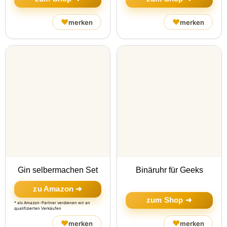
♥
♥
merken
merken
Gin selbermachen Set
Binäruhr für Geeks
zu Amazon ➜
zum Shop ➜
* als Amazon-Partner verdienen wir an
qualifizierten Verkäufen
♥
♥
merken
merken