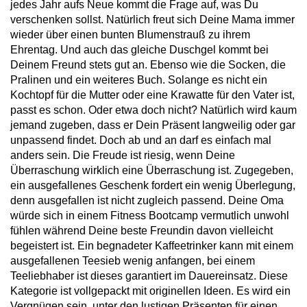
jedes Jahr aufs Neue kommt die Frage auf, was Du
verschenken sollst. Natürlich freut sich Deine Mama immer
wieder über einen bunten Blumenstrauß zu ihrem
Ehrentag. Und auch das gleiche Duschgel kommt bei
Deinem Freund stets gut an. Ebenso wie die Socken, die
Pralinen und ein weiteres Buch. Solange es nicht ein
Kochtopf für die Mutter oder eine Krawatte für den Vater ist,
passt es schon. Oder etwa doch nicht? Natürlich wird kaum
jemand zugeben, dass er Dein Präsent langweilig oder gar
unpassend findet. Doch ab und an darf es einfach mal
anders sein. Die Freude ist riesig, wenn Deine
Überraschung wirklich eine Überraschung ist. Zugegeben,
ein ausgefallenes Geschenk fordert ein wenig Überlegung,
denn ausgefallen ist nicht zugleich passend. Deine Oma
würde sich in einem Fitness Bootcamp vermutlich unwohl
fühlen während Deine beste Freundin davon vielleicht
begeistert ist. Ein begnadeter Kaffeetrinker kann mit einem
ausgefallenen Teesieb wenig anfangen, bei einem
Teeliebhaber ist dieses garantiert im Dauereinsatz. Diese
Kategorie ist vollgepackt mit originellen Ideen. Es wird ein
Vergnügen sein, unter den lustigen Präsenten für einen