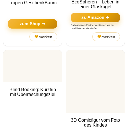
EcoSpheren – Leben in
Tropen GeschenkBaum
einer Glaskugel
zu Amazon ➜
zum Shop ➜
* als Amazon-Partner verdienen wir an
qualifizierten Verkäufen
♥
♥
merken
merken
Blind Booking: Kurztrip
mit Überraschungsziel
3D Comicfigur vom Foto
des Kindes