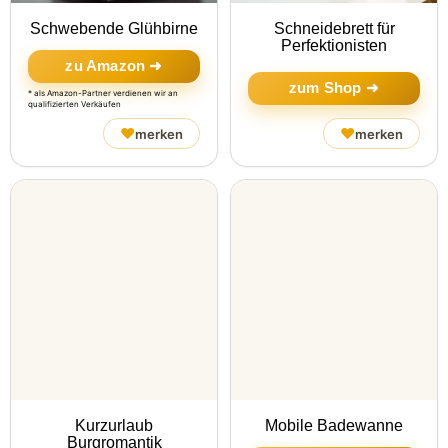
Schwebende Glühbirne
Schneidebrett für
Perfektionisten
zu Amazon ➜
zum Shop ➜
* als Amazon-Partner verdienen wir an
qualifizierten Verkäufen
♥
♥
merken
merken
Kurzurlaub
Mobile Badewanne
Burgromantik