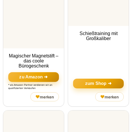
Schießtraining mit
Großkaliber
Magischer Magnetstift –
das coole
Bürogeschenk
zu Amazon ➜
zum Shop ➜
* als Amazon-Partner verdienen wir an
qualifizierten Verkäufen
♥
♥
merken
merken