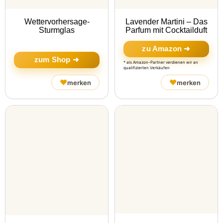
Wettervorhersage-
Lavender Martini – Das
Sturmglas
Parfum mit Cocktailduft
zu Amazon ➜
zum Shop ➜
* als Amazon-Partner verdienen wir an
qualifizierten Verkäufen
♥
♥
merken
merken