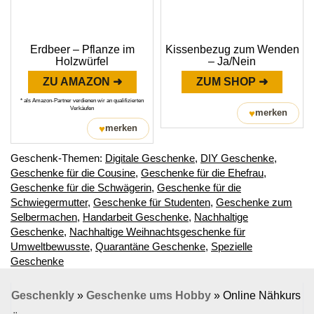
Erdbeer – Pflanze im
Kissenbezug zum Wenden
Holzwürfel
– Ja/Nein
ZU AMAZON ➜
ZUM SHOP ➜
* als Amazon-Partner verdienen wir an qualifizierten
Verkäufen
♥
merken
♥
merken
Geschenk-Themen:
Digitale Geschenke
,
DIY Geschenke
,
Geschenke für die Cousine
,
Geschenke für die Ehefrau
,
Geschenke für die Schwägerin
,
Geschenke für die
Schwiegermutter
,
Geschenke für Studenten
,
Geschenke zum
Selbermachen
,
Handarbeit Geschenke
,
Nachhaltige
Geschenke
,
Nachhaltige Weihnachtsgeschenke für
Umweltbewusste
,
Quarantäne Geschenke
,
Spezielle
Geschenke
Geschenkly
»
Geschenke ums Hobby
»
Online Nähkurs