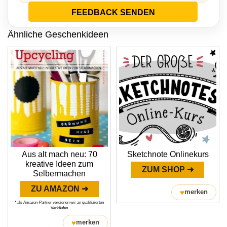
FEEDBACK SENDEN
Ähnliche Geschenkideen
Aus alt mach neu: 70
Sketchnote Onlinekurs
kreative Ideen zum
ZUM SHOP ➜
Selbermachen
ZU AMAZON ➜
♥
merken
* als Amazon-Partner verdienen wir an qualifizierten
Verkäufen
♥
merken