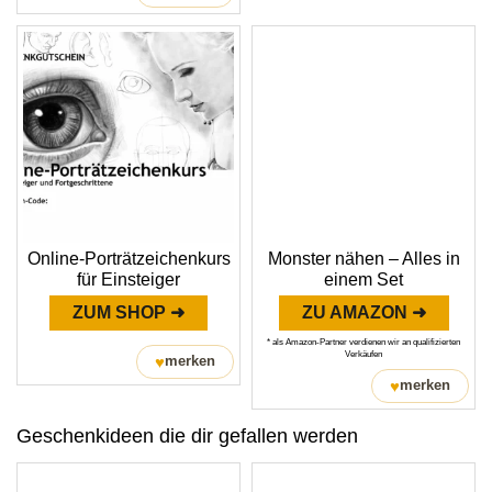
Online-Porträtzeichenkurs
Monster nähen – Alles in
für Einsteiger
einem Set
ZUM SHOP ➜
ZU AMAZON ➜
* als Amazon-Partner verdienen wir an qualifizierten
Verkäufen
♥
merken
♥
merken
Geschenkideen die dir gefallen werden