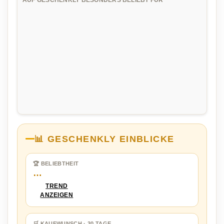
📊 GESCHENKLY EINBLICKE
🏆 BELIEBTHEIT
…
TREND
ANZEIGEN
🛒 KAUFWUNSCH · 30 TAGE