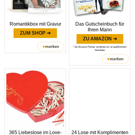
Romantikbox mit Gravur
Das Gutscheinbuch für
Ihren Mann
ZUM SHOP ➜
ZU AMAZON ➜
♥
merken
* als Amazon-Partner verdienen wir an qualifizierten
Verkäufen
♥
merken
365 Liebeslose im Love-
24 Lose mit Komplimenten