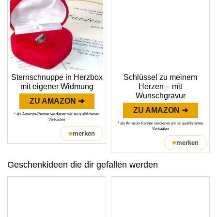
Sternschnuppe in Herzbox
Schlüssel zu meinem
mit eigener Widmung
Herzen – mit
Wunschgravur
ZU AMAZON ➜
ZU AMAZON ➜
* als Amazon-Partner verdienen wir an qualifizierten
Verkäufen
* als Amazon-Partner verdienen wir an qualifizierten
Verkäufen
♥
merken
♥
merken
Geschenkideen die dir gefallen werden