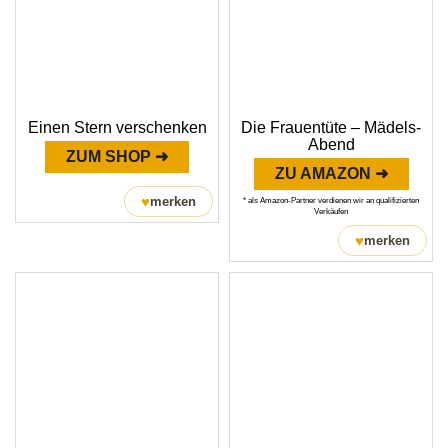
Einen Stern verschenken
Die Frauentüte – Mädels-
Abend
ZUM SHOP ➜
ZU AMAZON ➜
♥
merken
* als Amazon-Partner verdienen wir an qualifizierten
Verkäufen
♥
merken