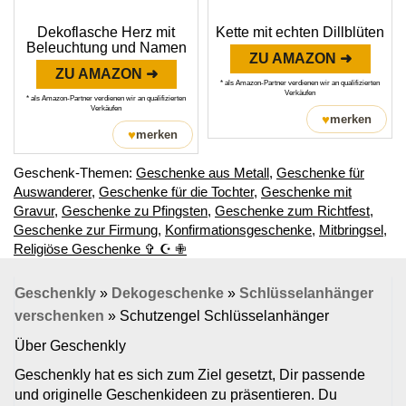
Dekoflasche Herz mit
Kette mit echten Dillblüten
Beleuchtung und Namen
ZU AMAZON ➜
ZU AMAZON ➜
* als Amazon-Partner verdienen wir an qualifizierten
Verkäufen
* als Amazon-Partner verdienen wir an qualifizierten
Verkäufen
♥
merken
♥
merken
Geschenk-Themen:
Geschenke aus Metall
,
Geschenke für
Auswanderer
,
Geschenke für die Tochter
,
Geschenke mit
Gravur
,
Geschenke zu Pfingsten
,
Geschenke zum Richtfest
,
Geschenke zur Firmung
,
Konfirmationsgeschenke
,
Mitbringsel
,
Religiöse Geschenke ✞ ☪ ✙
Geschenkly
»
Dekogeschenke
»
Schlüsselanhänger
verschenken
»
Schutzengel Schlüsselanhänger
Über Geschenkly
Geschenkly hat es sich zum Ziel gesetzt, Dir passende
und originelle Geschenkideen zu präsentieren. Du