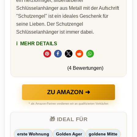
ein herzförmiger, silberfarbener
Schlüsselanhänger aus Metall mit der Aufschrift
"Schutzengel" ist ein ideales Geschenk für
seine Lieben. Der Schutzengel
Schlüsselanhänger ist immer dabei.
ℹ️
MEHR DETAILS
(4 Bewertungen)
ZU AMAZON ➜
* als Amazon-Partner verdienen wir an qualifizierten Verkäufen
🎁 IDEAL FÜR
erste Wohnung
Golden Ager
goldene Mitte