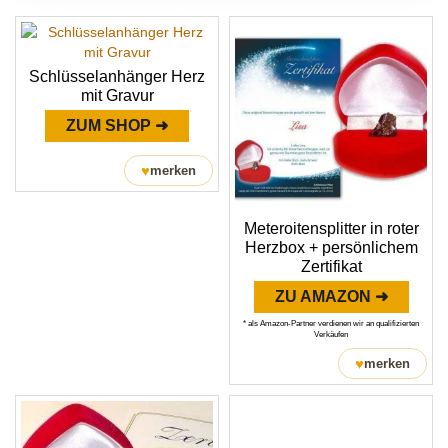
Schlüsselanhänger Herz
mit Gravur
ZUM SHOP ➜
♥
merken
Meteroitensplitter in roter
Herzbox + persönlichem
Zertifikat
ZU AMAZON ➜
* als Amazon-Partner verdienen wir an qualifizierten
Verkäufen
♥
merken