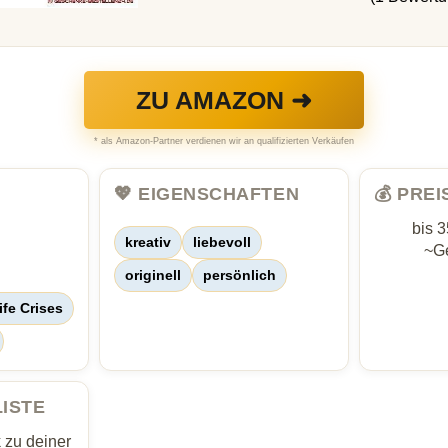
ZU AMAZON ➜
* als Amazon-Partner verdienen wir an qualifizierten Verkäufen
💖 EIGENSCHAFTEN
💰 PRE
bis 
kreativ
liebevoll
~Ge
originell
persönlich
ife Crises
LISTE
zu deiner