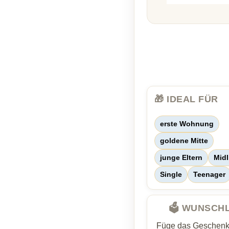
🎁 IDEAL FÜR
erste Wohnung
goldene Mitte
junge Eltern
Midl
Single
Teenager
🗳️ WUNSCH
Füge das Geschenk 