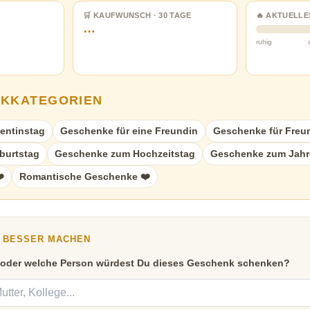
🛒 KAUFWUNSCH · 30 TAGE
🔥 AKTUELLE
…
ruhig
NKKATEGORIEN
entinstag
Geschenke für eine Freundin
Geschenke für Freu
burtstag
Geschenke zum Hochzeitstag
Geschenke zum Jahr
️
Romantische Geschenke ❤️
Y BESSER MACHEN
 oder welche Person würdest Du dieses Geschenk schenken?