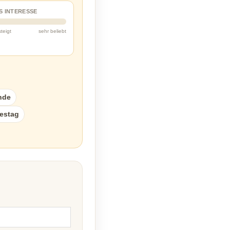
S INTERESSE
steigt
sehr beliebt
nde
estag