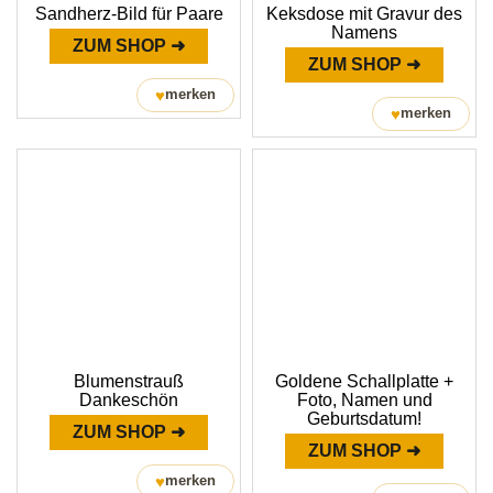
Sandherz-Bild für Paare
Keksdose mit Gravur des
Namens
ZUM SHOP ➜
ZUM SHOP ➜
♥
merken
♥
merken
Blumenstrauß
Goldene Schallplatte +
Dankeschön
Foto, Namen und
Geburtsdatum!
ZUM SHOP ➜
ZUM SHOP ➜
♥
merken