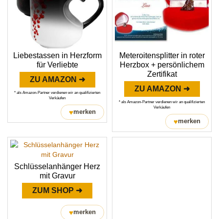
Liebestassen in Herzform
Meteroitensplitter in roter
für Verliebte
Herzbox + persönlichem
Zertifikat
ZU AMAZON ➜
ZU AMAZON ➜
* als Amazon-Partner verdienen wir an qualifizierten
Verkäufen
* als Amazon-Partner verdienen wir an qualifizierten
Verkäufen
♥
merken
♥
merken
Schlüsselanhänger Herz
mit Gravur
ZUM SHOP ➜
♥
merken