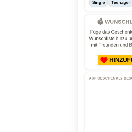
Single
Teenager
🗳️ WUNSCH
Füge das Geschenk 
Wunschliste hinzu un
mit Freunden und 
HINZUF
AUF GESCHENKLY BES