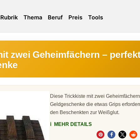
Rubrik
Thema
Beruf
Preis
Tools
mit zwei Geheimfächern – perfekt
enke
Diese Trickkiste mit zwei Geheimfächern i
Geldgeschenke die etwas Grips erfordern
den Beschenkten zur Weißglut.
ℹ️
MEHR DETAILS