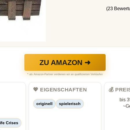
(23 Bewert
ZU AMAZON ➜
* als Amazon-Partner verdienen wir an qualifizierten Verkäufen
💖 EIGENSCHAFTEN
💰 PRE
bis 
originell
spielerisch
~Ge
ife Crises