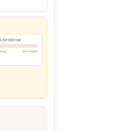
S INTERESSE
steigt
sehr beliebt