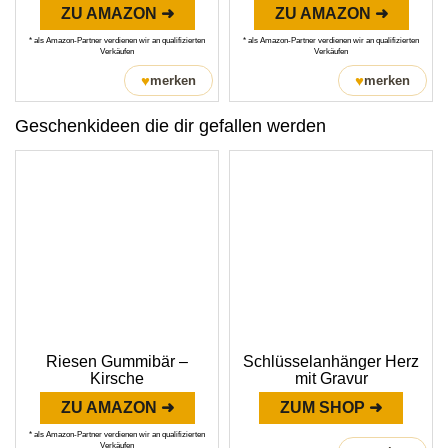
ZU AMAZON ➜
ZU AMAZON ➜
* als Amazon-Partner verdienen wir an qualifizierten
* als Amazon-Partner verdienen wir an qualifizierten
Verkäufen
Verkäufen
♥
♥
merken
merken
Geschenkideen die dir gefallen werden
Riesen Gummibär –
Schlüsselanhänger Herz
Kirsche
mit Gravur
ZU AMAZON ➜
ZUM SHOP ➜
* als Amazon-Partner verdienen wir an qualifizierten
Verkäufen