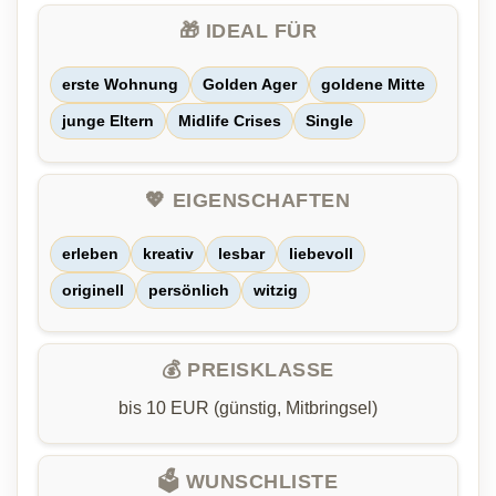
🎁 IDEAL FÜR
erste Wohnung
Golden Ager
goldene Mitte
junge Eltern
Midlife Crises
Single
💖 EIGENSCHAFTEN
erleben
kreativ
lesbar
liebevoll
originell
persönlich
witzig
💰 PREISKLASSE
bis 10 EUR (günstig, Mitbringsel)
🗳️ WUNSCHLISTE