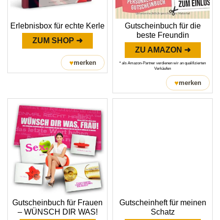
Erlebnisbox für echte Kerle
Gutscheinbuch für die
beste Freundin
ZUM SHOP ➜
ZU AMAZON ➜
♥
merken
* als Amazon-Partner verdienen wir an qualifizierten
Verkäufen
♥
merken
Gutscheinbuch für Frauen
Gutscheinheft für meinen
– WÜNSCH DIR WAS!
Schatz