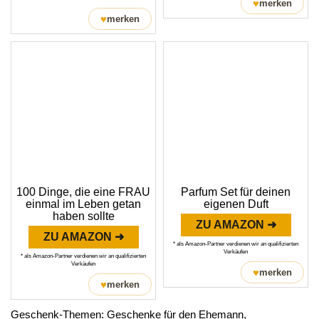
♥
merken
♥
merken
100 Dinge, die eine FRAU
Parfum Set für deinen
einmal im Leben getan
eigenen Duft
haben sollte
ZU AMAZON ➜
ZU AMAZON ➜
* als Amazon-Partner verdienen wir an qualifizierten
Verkäufen
* als Amazon-Partner verdienen wir an qualifizierten
Verkäufen
♥
merken
♥
merken
Geschenk-Themen:
Geschenke für den Ehemann
,