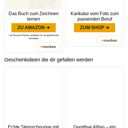
Das Buch zum Zeichnen
Karikatur vom Foto zum
lernen
passenden Beruf
ZU AMAZON ➜
ZUM SHOP ➜
* als Amazon-Partner verdienen wir an qualifizierten
Verkäufen
♥
merken
♥
merken
Geschenkideen die dir gefallen werden
Echte Sternschnuppe mit
Goodbye Alltag – ein