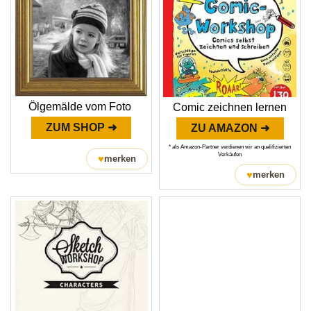
Ölgemälde vom Foto
Comic zeichnen lernen
ZUM SHOP ➜
ZU AMAZON ➜
* als Amazon-Partner verdienen wir an qualifizierten
Verkäufen
♥
merken
♥
merken