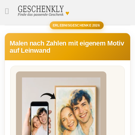
♥
SUCHE
ERLEBNISGESCHENKE 2026
Malen nach Zahlen mit eigenem Motiv
auf Leinwand