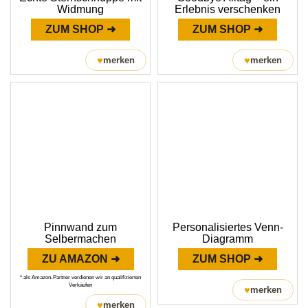
Widmung
Erlebnis verschenken
ZUM SHOP ➜
ZUM SHOP ➜
♥
♥
merken
merken
Pinnwand zum
Personalisiertes Venn-
Selbermachen
Diagramm
ZU AMAZON ➜
ZUM SHOP ➜
* als Amazon-Partner verdienen wir an qualifizierten
Verkäufen
♥
merken
♥
merken