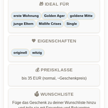
🎁 IDEAL FÜR
erste Wohnung
Golden Ager
goldene Mitte
junge Eltern
Midlife Crises
Single
💖 EIGENSCHAFTEN
originell
witzig
💰 PREISKLASSE
bis 35 EUR (normal, ~Geschenkpreis)
🗳️ WUNSCHLISTE
Füge das Geschenk zu deiner Wunschliste hinzu
und teile sie mit Freunden und Bekannten