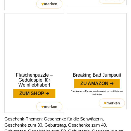
♥
merken
Flaschenpuzzle –
Breaking Bad Jumpsuit
Geduldspiel für
ZU AMAZON ➜
Weinliebhaber!
* als Amazon-Partner verdienen wir an qualifizierten
ZUM SHOP ➜
Verkäufen
♥
merken
♥
merken
Geschenk-Themen:
Geschenke für die Schwägerin
,
Geschenke zum 30. Geburtstag
,
Geschenke zum 40.