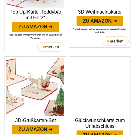
Pop Up-Karte „Teddybär
3D Weihnachtskarte
mit Herz“
ZU AMAZON ➜
ZU AMAZON ➜
* als Amazon-Partner verdienen wir an qualifizierten
Verkäufen
* als Amazon-Partner verdienen wir an qualifizierten
Verkäufen
♥
merken
♥
merken
3D-Grußkarten-Set
Glückwunschkarte zum
Uniabschluss
ZU AMAZON ➜