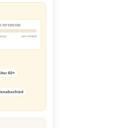
S INTERESSE
steigt
sehr beliebt
lter 60+
lenabschied