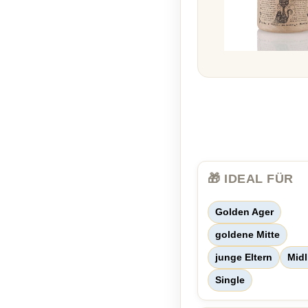
🎁 IDEAL FÜR
Golden Ager
goldene Mitte
junge Eltern
Midl
Single