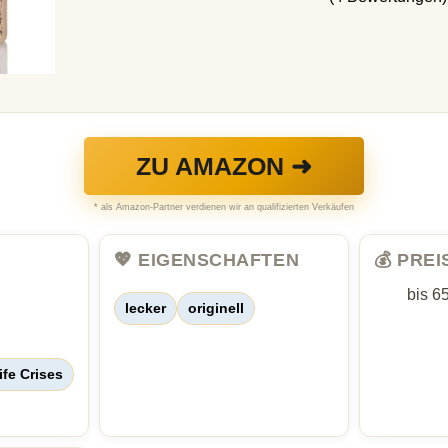
ZU AMAZON ➜
* als Amazon-Partner verdienen wir an qualifizierten Verkäufen
💖 EIGENSCHAFTEN
💰 PRE
bis 6
lecker
originell
ife Crises