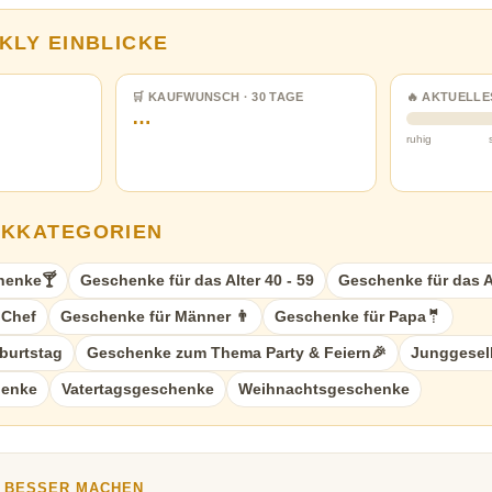
KLY EINBLICKE
🛒 KAUFWUNSCH · 30 TAGE
🔥 AKTUELLE
…
ruhig
NKKATEGORIEN
henke🍸
Geschenke für das Alter 40 - 59
Geschenke für das A
 Chef
Geschenke für Männer 👨
Geschenke für Papa🤵
burtstag
Geschenke zum Thema Party & Feiern🎉
Junggesel
henke
Vatertagsgeschenke
Weihnachtsgeschenke
Y BESSER MACHEN