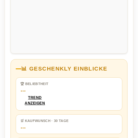
📊 GESCHENKLY EINBLICKE
🏆 BELIEBTHEIT
…
TREND
ANZEIGEN
🛒 KAUFWUNSCH · 30 TAGE
…