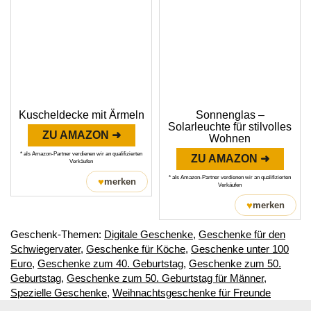
Kuscheldecke mit Ärmeln
Sonnenglas –
Solarleuchte für stilvolles
ZU AMAZON ➜
Wohnen
* als Amazon-Partner verdienen wir an qualifizierten
ZU AMAZON ➜
Verkäufen
* als Amazon-Partner verdienen wir an qualifizierten
♥
merken
Verkäufen
♥
merken
Geschenk-Themen:
Digitale Geschenke
,
Geschenke für den
Schwiegervater
,
Geschenke für Köche
,
Geschenke unter 100
Euro
,
Geschenke zum 40. Geburtstag
,
Geschenke zum 50.
Geburtstag
,
Geschenke zum 50. Geburtstag für Männer
,
Spezielle Geschenke
,
Weihnachtsgeschenke für Freunde