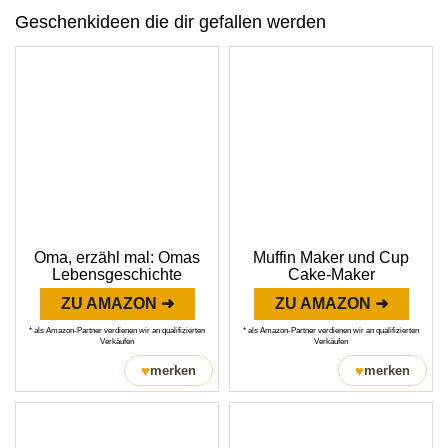
Geschenkideen die dir gefallen werden
Oma, erzähl mal: Omas
Muffin Maker und Cup
Lebensgeschichte
Cake-Maker
ZU AMAZON ➜
ZU AMAZON ➜
* als Amazon-Partner verdienen wir an qualifizierten
* als Amazon-Partner verdienen wir an qualifizierten
Verkäufen
Verkäufen
♥
♥
merken
merken