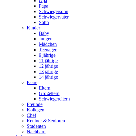
Opa
Papa
Schwiegersohn
Schwiegervater
Sohn
Kinder
Baby
Jungen
Mädchen
Teenager
9 jährige
11 jährige
12 jährige
13 jährige
14 jährige
Paare
Eltern
Großeltern
Schwiegereltern
Freunde
Kollegen
Chef
Rentner & Senioren
Studenten
Nachbarn