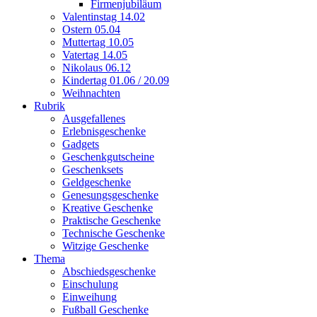
Firmenjubiläum
Valentinstag
14.02
Ostern
05.04
Muttertag
10.05
Vatertag
14.05
Nikolaus
06.12
Kindertag
01.06 / 20.09
Weihnachten
Rubrik
Ausgefallenes
Erlebnisgeschenke
Gadgets
Geschenkgutscheine
Geschenksets
Geldgeschenke
Genesungsgeschenke
Kreative Geschenke
Praktische Geschenke
Technische Geschenke
Witzige Geschenke
Thema
Abschiedsgeschenke
Einschulung
Einweihung
Fußball Geschenke