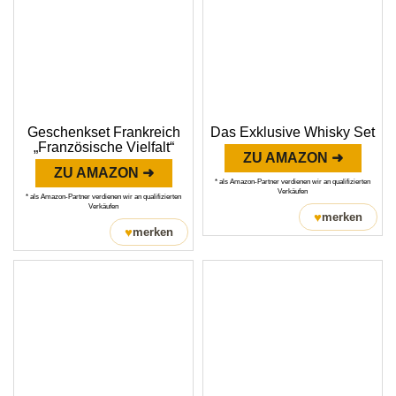
Geschenkset Frankreich
Das Exklusive Whisky Set
„Französische Vielfalt“
ZU AMAZON ➜
ZU AMAZON ➜
* als Amazon-Partner verdienen wir an qualifizierten
Verkäufen
* als Amazon-Partner verdienen wir an qualifizierten
Verkäufen
♥
merken
♥
merken