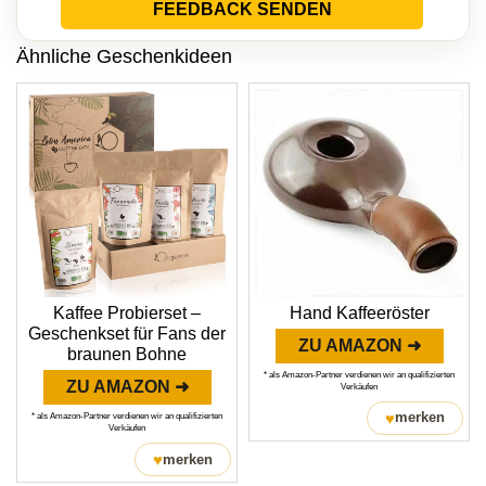
FEEDBACK SENDEN
Ähnliche Geschenkideen
Hand Kaffeeröster
Kaffee Probierset –
Geschenkset für Fans der
ZU AMAZON ➜
braunen Bohne
* als Amazon-Partner verdienen wir an qualifizierten
ZU AMAZON ➜
Verkäufen
♥
merken
* als Amazon-Partner verdienen wir an qualifizierten
Verkäufen
♥
merken