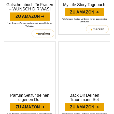
Gutscheinbuch für Frauen
My Life Story Tagebuch
– WÜNSCH DIR WAS!
ZU AMAZON ➜
ZU AMAZON ➜
* als Amazon-Partner verdienen wir an qualifizierten
Verkäufen
* als Amazon-Partner verdienen wir an qualifizierten
Verkäufen
♥
merken
♥
merken
Parfum Set für deinen
Back Dir Deinen
eigenen Duft
Traummann Set
ZU AMAZON ➜
ZU AMAZON ➜
* als Amazon-Partner verdienen wir an qualifizierten
* als Amazon-Partner verdienen wir an qualifizierten