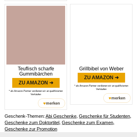
Teuflisch scharfe
Grillbibel von Weber
Gummibärchen
ZU AMAZON ➜
ZU AMAZON ➜
* als Amazon-Partner verdienen wir an qualifizierten
Verkäufen
* als Amazon-Partner verdienen wir an qualifizierten
Verkäufen
♥
merken
♥
merken
Geschenk-Themen:
Abi Geschenke
,
Geschenke für Studenten
,
Geschenke zum Doktortitel
,
Geschenke zum Examen
,
Geschenke zur Promotion