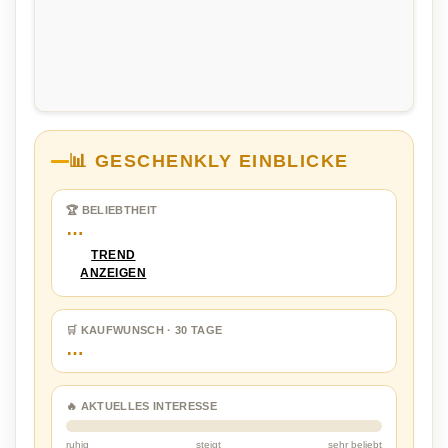
📊 GESCHENKLY EINBLICKE
🏆 BELIEBTHEIT
…
TREND
ANZEIGEN
🛒 KAUFWUNSCH · 30 TAGE
…
🔥 AKTUELLES INTERESSE
ruhig
steigt
sehr beliebt