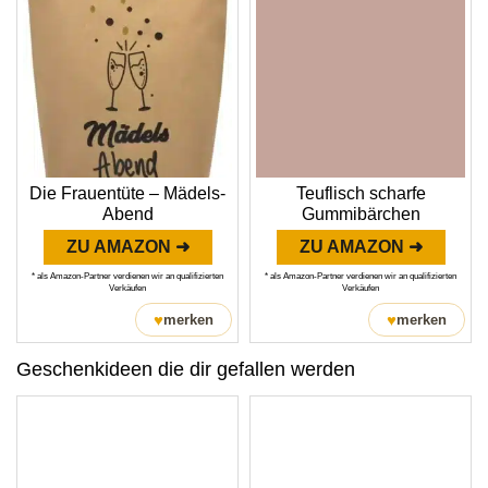
Die Frauentüte – Mädels-
Teuflisch scharfe
Abend
Gummibärchen
ZU AMAZON ➜
ZU AMAZON ➜
* als Amazon-Partner verdienen wir an qualifizierten
* als Amazon-Partner verdienen wir an qualifizierten
Verkäufen
Verkäufen
♥
♥
merken
merken
Geschenkideen die dir gefallen werden