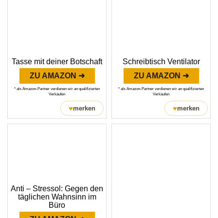
Tasse mit deiner Botschaft
Schreibtisch Ventilator
ZU AMAZON ➜
ZU AMAZON ➜
* als Amazon-Partner verdienen wir an qualifizierten
* als Amazon-Partner verdienen wir an qualifizierten
Verkäufen
Verkäufen
♥
♥
merken
merken
Anti – Stressol: Gegen den
täglichen Wahnsinn im
Büro