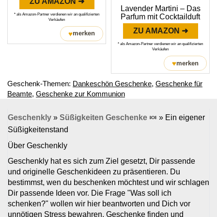
ZU AMAZON ➜
Lavender Martini – Das
* als Amazon-Partner verdienen wir an qualifizierten
Parfum mit Cocktailduft
Verkäufen
ZU AMAZON ➜
♥
merken
* als Amazon-Partner verdienen wir an qualifizierten
Verkäufen
♥
merken
Geschenk-Themen:
Dankeschön Geschenke
,
Geschenke für
Beamte
,
Geschenke zur Kommunion
Geschenkly
»
Süßigkeiten Geschenke 🍬
»
Ein eigener
Süßigkeitenstand
Über Geschenkly
Geschenkly hat es sich zum Ziel gesetzt, Dir passende
und originelle Geschenkideen zu präsentieren. Du
bestimmst, wen du beschenken möchtest und wir schlagen
Dir passende Ideen vor. Die Frage "Was soll ich
schenken?" wollen wir hier beantworten und Dich vor
unnötigen Stress bewahren. Geschenke finden und