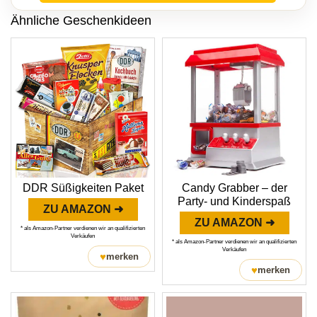
Ähnliche Geschenkideen
DDR Süßigkeiten Paket
Candy Grabber – der
Party- und Kinderspaß
ZU AMAZON ➜
ZU AMAZON ➜
* als Amazon-Partner verdienen wir an qualifizierten
Verkäufen
* als Amazon-Partner verdienen wir an qualifizierten
Verkäufen
♥
merken
♥
merken