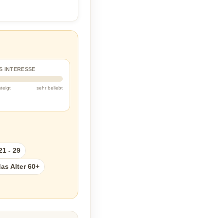
S INTERESSE
steigt
sehr beliebt
21 - 29
as Alter 60+