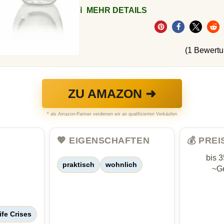
ℹ️
MEHR DETAILS
(1 Bewert
ZU AMAZON ➜
* als Amazon-Partner verdienen wir an qualifizierten Verkäufen
💖 EIGENSCHAFTEN
💰 PRE
bis 
praktisch
wohnlich
~Ge
ife Crises