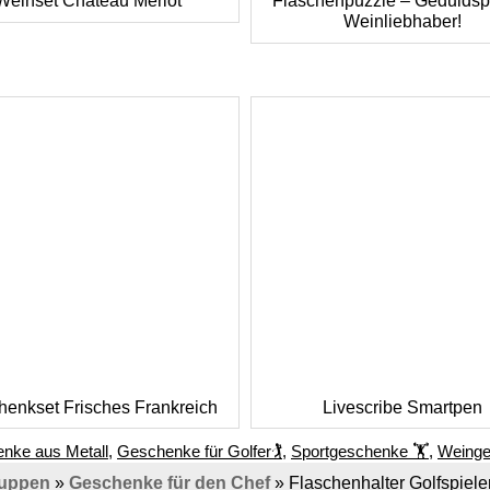
Weinset Chateau Merlot
Flaschenpuzzle – Geduldspi
Weinliebhaber!
enkset Frisches Frankreich
Livescribe Smartpen
nke aus Metall
,
Geschenke für Golfer🏌️
,
Sportgeschenke ‭🏋
,
Weing
ruppen
»
Geschenke für den Chef
»
Flaschenhalter Golfspiele