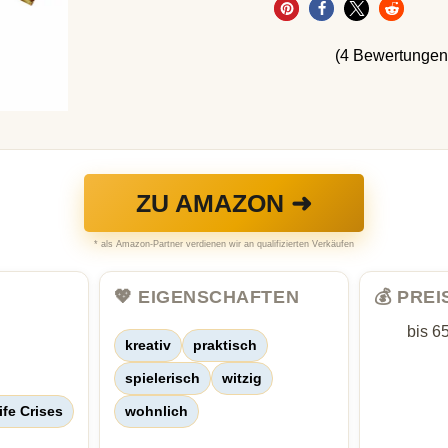
(4 Bewertungen
ZU AMAZON ➜
* als Amazon-Partner verdienen wir an qualifizierten Verkäufen
💖 EIGENSCHAFTEN
💰 PRE
bis 6
kreativ
praktisch
spielerisch
witzig
ife Crises
wohnlich