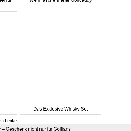
el für
Weinflaschenhalter Golfcaddy
Das Exklusive Whisky Set
eschenke
r – Geschenk nicht nur für Golffans