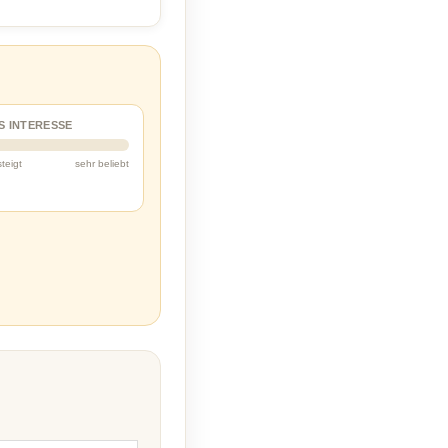
S INTERESSE
steigt
sehr beliebt