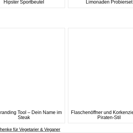
Hipster Sportbeutel
Limonaden Probierset
randing Tool – Dein Name im
Flaschenöffner und Korkenzi
Steak
Piraten-Stil
enke für Vegetarier & Veganer