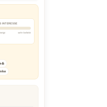
S INTERESSE
steigt
sehr beliebt
e♨️
enke