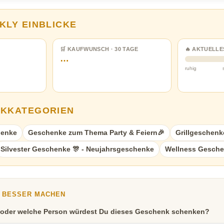
KLY EINBLICKE
🛒 KAUFWUNSCH · 30 TAGE
🔥 AKTUELLE
…
ruhig
NKKATEGORIEN
henke
Geschenke zum Thema Party & Feiern🎉
Grillgeschenk
Silvester Geschenke 🎊 - Neujahrsgeschenke
Wellness Gesch
Y BESSER MACHEN
 oder welche Person würdest Du dieses Geschenk schenken?