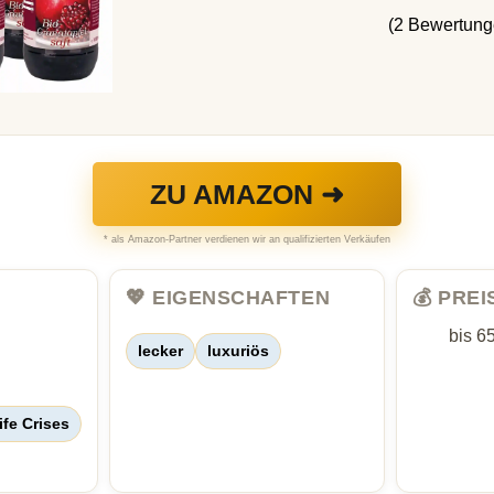
(2 Bewertung
ZU AMAZON ➜
* als Amazon-Partner verdienen wir an qualifizierten Verkäufen
💖 EIGENSCHAFTEN
💰 PRE
bis 6
lecker
luxuriös
ife Crises