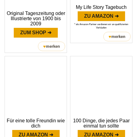
My Life Story Tagebuch
Original Tageszeitung oder
ZU AMAZON ➜
Illustrierte von 1900 bis
2009
* als Amazon-Partner verdienen wir an qualifizierten
Verkäufen
ZUM SHOP ➜
♥
merken
♥
merken
Für eine tolle Freundin wie
100 Dinge, die jedes Paar
dich
einmal tun sollte
ZU AMAZON ➜
ZU AMAZON ➜