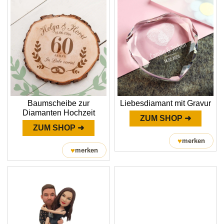
Baumscheibe zur
Liebesdiamant mit Gravur
Diamanten Hochzeit
ZUM SHOP ➜
ZUM SHOP ➜
♥
merken
♥
merken