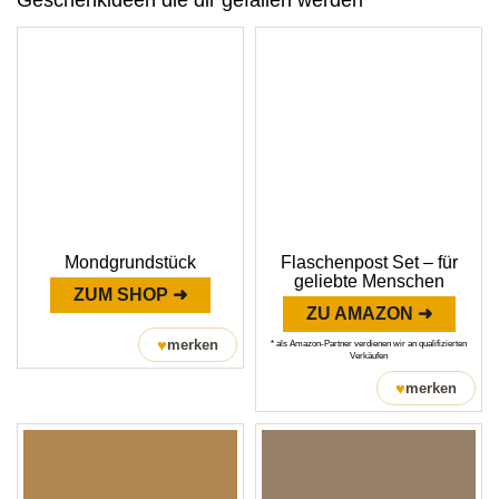
Geschenkideen die dir gefallen werden
Mondgrundstück
Flaschenpost Set – für
geliebte Menschen
ZUM SHOP ➜
ZU AMAZON ➜
♥
merken
* als Amazon-Partner verdienen wir an qualifizierten
Verkäufen
♥
merken