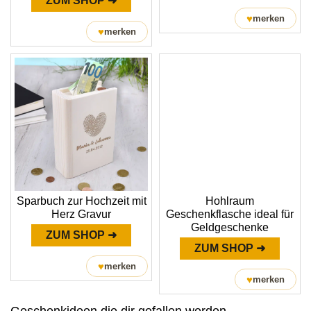
ZUM SHOP ➜
♥
merken
♥
merken
Sparbuch zur Hochzeit mit
Hohlraum
Herz Gravur
Geschenkflasche ideal für
Geldgeschenke
ZUM SHOP ➜
ZUM SHOP ➜
♥
merken
♥
merken