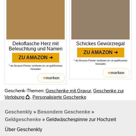
Dekoflasche Herz mit
Schickes Gewürzregal
Beleuchtung und Namen
ZU AMAZON ➜
ZU AMAZON ➜
* als Amazon-Partner verdienen wir an qualifizierten
Verkäufen
* als Amazon-Partner verdienen wir an qualifizierten
Verkäufen
♥
merken
♥
merken
Geschenk-Themen:
Geschenke mit Gravur
,
Geschenke zur
Verlobung 💍
,
Personalisierte Geschenke
Geschenkly
»
Besondere Geschenke
»
Geldgeschenke
»
Geldwäschespinne zur Hochzeit
Über Geschenkly