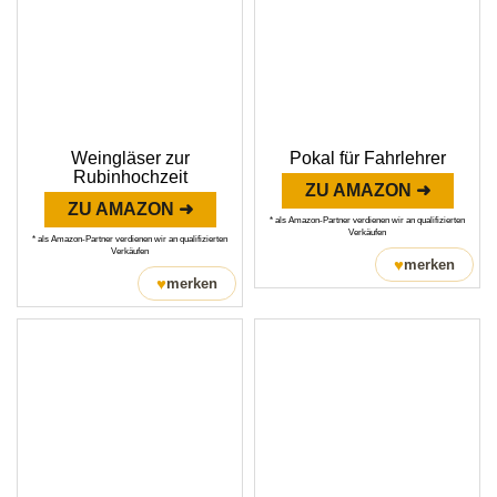
Weingläser zur
Pokal für Fahrlehrer
Rubinhochzeit
ZU AMAZON ➜
ZU AMAZON ➜
* als Amazon-Partner verdienen wir an qualifizierten
Verkäufen
* als Amazon-Partner verdienen wir an qualifizierten
Verkäufen
♥
merken
♥
merken