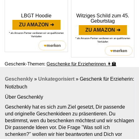
LBGT Hoodie
Witziges Schild zum 45.
Geburtstag
ZU AMAZON ➜
ZU AMAZON ➜
* als Amazon-Partner verdienen wir an qualifizierten
Verkäufen
* als Amazon-Partner verdienen wir an qualifizierten
Verkäufen
♥
merken
♥
merken
Geschenk-Themen:
Geschenke für Erzieherinnen 👩‍🏫
Geschenkly
»
Unkategorisiert
»
Geschenk für Erzieherin:
Notizbuch
Über Geschenkly
Geschenkly hat es sich zum Ziel gesetzt, Dir passende
und originelle Geschenkideen zu präsentieren. Du
bestimmst, wen du beschenken möchtest und wir schlagen
Dir passende Ideen vor. Die Frage "Was soll ich
schenken?" wollen wir hier beantworten und Dich vor