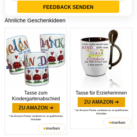
FEEDBACK SENDEN
Ähnliche Geschenkideen
Tasse zum
Tasse für Erzieherinnen
Kindergartenabschied
ZU AMAZON ➜
ZU AMAZON ➜
* als Amazon-Partner verdienen wir an qualifizierten
Verkäufen
* als Amazon-Partner verdienen wir an qualifizierten
Verkäufen
♥
merken
♥
merken