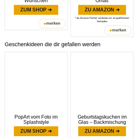
Wünschen
Omas
ZUM SHOP ➜
ZU AMAZON ➜
* als Amazon-Partner verdienen wir an qualifizierten
Verkäufen
♥
merken
♥
merken
Geschenkideen die dir gefallen werden
PopArt vom Foto im
Geburtstagskuchen im
Splashstyle
Glas – Backmischung
ZUM SHOP ➜
ZU AMAZON ➜