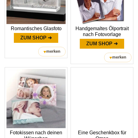
Romantisches Glasfoto
Handgemaltes Ölportrait
nach Fotovorlage
ZUM SHOP ➜
ZUM SHOP ➜
♥
merken
♥
merken
Fotokissen nach deinen
Eine Geschenkbox für