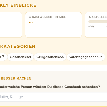
KLY EINBLICKE
🛒 KAUFWUNSCH · 30 TAGE
🔥 AKTUELLE
…
ruhig
NKKATEGORIEN
a🤵
Geschenkset
Grillgeschenke♨️
Vatertagsgeschenke
Y BESSER MACHEN
 oder welche Person würdest Du dieses Geschenk schenken?