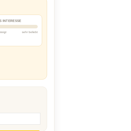
S INTERESSE
steigt
sehr beliebt