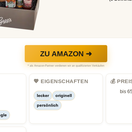
ZU AMAZON ➜
* als Amazon-Partner verdienen wir an qualifizierten Verkäufen
💖 EIGENSCHAFTEN
💰 PRE
bis 6
lecker
originell
persönlich
ngle