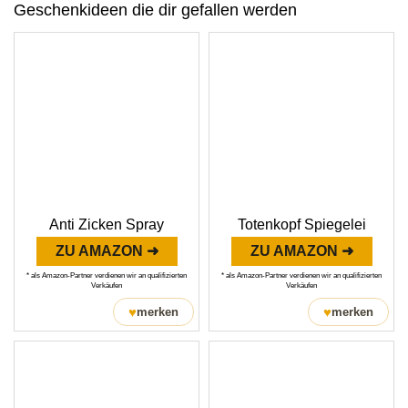
Geschenkideen die dir gefallen werden
Anti Zicken Spray
Totenkopf Spiegelei
ZU AMAZON ➜
ZU AMAZON ➜
* als Amazon-Partner verdienen wir an qualifizierten
* als Amazon-Partner verdienen wir an qualifizierten
Verkäufen
Verkäufen
♥
♥
merken
merken