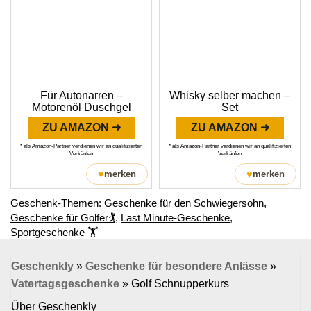
Für Autonarren –
Whisky selber machen –
Motorenöl Duschgel
Set
ZU AMAZON ➜
ZU AMAZON ➜
* als Amazon-Partner verdienen wir an qualifizierten
* als Amazon-Partner verdienen wir an qualifizierten
Verkäufen
Verkäufen
♥
♥
merken
merken
Geschenk-Themen:
Geschenke für den Schwiegersohn
,
Geschenke für Golfer🏌️
,
Last Minute-Geschenke
,
Sportgeschenke ‭🏋
Geschenkly
»
Geschenke für besondere Anlässe
»
Vatertagsgeschenke
»
Golf Schnupperkurs
Über Geschenkly