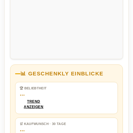
📊 GESCHENKLY EINBLICKE
🏆 BELIEBTHEIT
…
TREND
ANZEIGEN
🛒 KAUFWUNSCH · 30 TAGE
…