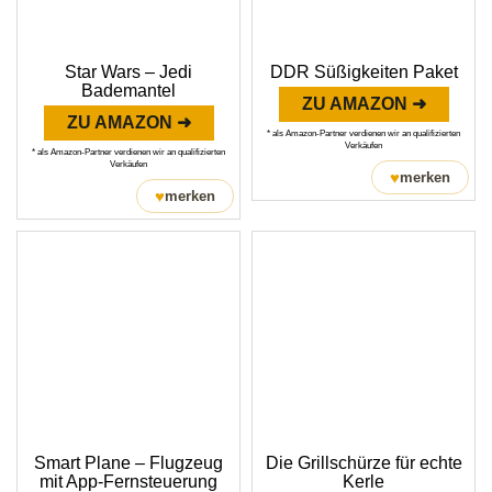
Star Wars – Jedi
DDR Süßigkeiten Paket
Bademantel
ZU AMAZON ➜
ZU AMAZON ➜
* als Amazon-Partner verdienen wir an qualifizierten
Verkäufen
* als Amazon-Partner verdienen wir an qualifizierten
Verkäufen
♥
merken
♥
merken
Smart Plane – Flugzeug
Die Grillschürze für echte
mit App-Fernsteuerung
Kerle