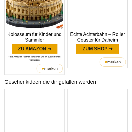
Kolosseum für Kinder und
Echte Achterbahn – Roller
Sammler
Coaster für Daheim
ZU AMAZON ➜
ZUM SHOP ➜
* als Amazon-Partner verdienen wir an qualifizierten
Verkäufen
♥
merken
♥
merken
Geschenkideen die dir gefallen werden