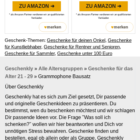
ZU AMAZON ➜
ZU AMAZON ➜
* als Amazon-Partner verdienen wir an qualifizierten
* als Amazon-Partner verdienen wir an qualifizierten
Verkäufen
Verkäufen
♥
♥
merken
merken
Geschenk-Themen:
Geschenke für deinen Onkel
,
Geschenke
für Kunstliebhaber
,
Geschenke für Rentner und Senioren
,
Geschenke für Sammler
,
Geschenke unter 100 Euro
Geschenkly
»
Alle Altersgruppen
»
Geschenke für das
Alter 21 - 29
»
Grammophone Bausatz
Über Geschenkly
Geschenkly hat es sich zum Ziel gesetzt, Dir passende
und originelle Geschenkideen zu präsentieren. Du
bestimmst, wen du beschenken möchtest und wir schlagen
Dir passende Ideen vor. Die Frage "Was soll ich
schenken?" wollen wir hier beantworten und Dich vor
unnötigen Stress bewahren. Geschenke finden und
bestellen, egal ob allein oder als Gruppe. Geschenkly