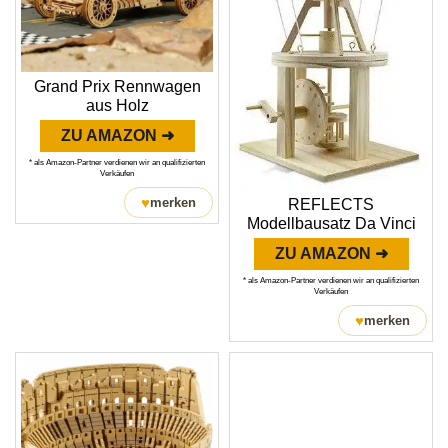
Grand Prix Rennwagen
aus Holz
ZU AMAZON ➜
* als Amazon-Partner verdienen wir an qualifizierten
Verkäufen
♥
merken
REFLECTS
Modellbausatz Da Vinci
ZU AMAZON ➜
* als Amazon-Partner verdienen wir an qualifizierten
Verkäufen
♥
merken