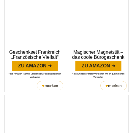
Geschenkset Frankreich
Magischer Magnetstift –
„Französische Vielfalt“
das coole Bürogeschenk
ZU AMAZON ➜
ZU AMAZON ➜
* als Amazon-Partner verdienen wir an qualifizierten
* als Amazon-Partner verdienen wir an qualifizierten
Verkäufen
Verkäufen
♥
♥
merken
merken