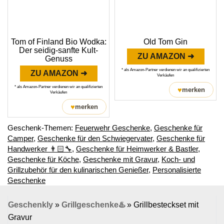
Tom of Finland Bio Wodka:
Old Tom Gin
Der seidig-sanfte Kult-
ZU AMAZON ➜
Genuss
* als Amazon-Partner verdienen wir an qualifizierten
ZU AMAZON ➜
Verkäufen
* als Amazon-Partner verdienen wir an qualifizierten
♥
merken
Verkäufen
♥
merken
Geschenk-Themen:
Feuerwehr Geschenke
,
Geschenke für
Camper
,
Geschenke für den Schwiegervater
,
Geschenke für
Handwerker 👨🏻‍🔧
,
Geschenke für Heimwerker & Bastler
,
Geschenke für Köche
,
Geschenke mit Gravur
,
Koch- und
Grillzubehör für den kulinarischen Genießer
,
Personalisierte
Geschenke
Geschenkly
»
Grillgeschenke♨️
»
Grillbesteckset mit
Gravur