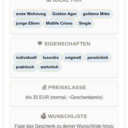
🎁 IDEAL FÜR
erste Wohnung
Golden Ager
goldene Mitte
junge Eltern
Midlife Crises
Single
💖 EIGENSCHAFTEN
individuell
luxuriös
originell
persönlich
praktisch
wohnlich
💰 PREISKLASSE
bis 35 EUR (normal, ~Geschenkpreis)
🗳️ WUNSCHLISTE
Füge das Geschenk zu deiner Wunschliste hinzu