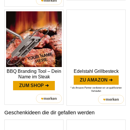
♥
merken
BBQ Branding Tool – Dein
Edelstahl Grillbesteck
Name im Steak
ZU AMAZON ➜
ZUM SHOP ➜
* als Amazon-Partner verdienen wir an qualifizierten
Verkäufen
♥
merken
♥
merken
Geschenkideen die dir gefallen werden