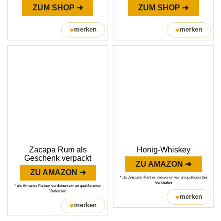
ZUM SHOP ➜
ZUM SHOP ➜
♥
♥
merken
merken
Zacapa Rum als
Honig-Whiskey
Geschenk verpackt
ZU AMAZON ➜
ZU AMAZON ➜
* als Amazon-Partner verdienen wir an qualifizierten
Verkäufen
* als Amazon-Partner verdienen wir an qualifizierten
Verkäufen
♥
merken
♥
merken