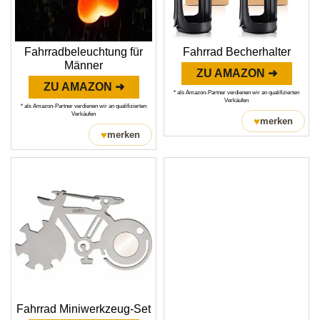
Fahrradbeleuchtung für
Fahrrad Becherhalter
Männer
ZU AMAZON ➜
ZU AMAZON ➜
* als Amazon-Partner verdienen wir an qualifizierten
Verkäufen
* als Amazon-Partner verdienen wir an qualifizierten
Verkäufen
♥
merken
♥
merken
Fahrrad Miniwerkzeug-Set