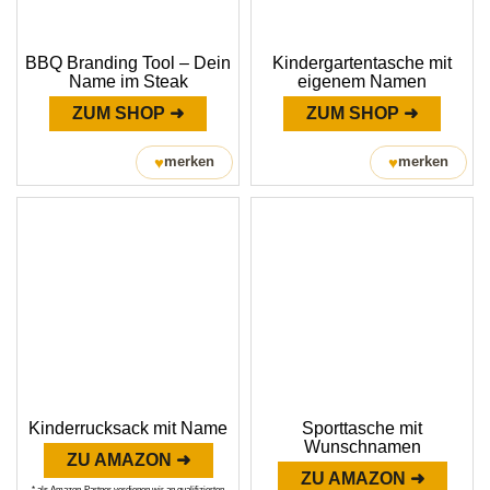
BBQ Branding Tool – Dein
Kindergartentasche mit
Name im Steak
eigenem Namen
ZUM SHOP ➜
ZUM SHOP ➜
♥
♥
merken
merken
Kinderrucksack mit Name
Sporttasche mit
Wunschnamen
ZU AMAZON ➜
ZU AMAZON ➜
* als Amazon-Partner verdienen wir an qualifizierten