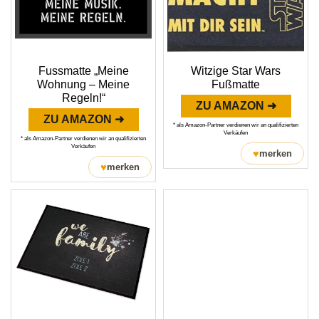
Fussmatte „Meine
Witzige Star Wars
Wohnung – Meine
Fußmatte
Regeln!“
ZU AMAZON ➜
ZU AMAZON ➜
* als Amazon-Partner verdienen wir an qualifizierten
Verkäufen
* als Amazon-Partner verdienen wir an qualifizierten
Verkäufen
♥
merken
♥
merken