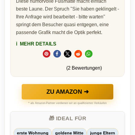
Diese humorvolle Fußmatte macht einfach
beste Laune. Der Spruch "Sie haben geklingelt -
Ihre Anfrage wird bearbeitet - bitte warten"
springt dem Besucher quasi entgegen, eine
passende Grafik macht die Optik perfekt.
ℹ️
MEHR DETAILS
(2 Bewertungen)
ZU AMAZON ➜
* als Amazon-Partner verdienen wir an qualifizierten Verkäufen
🎁 IDEAL FÜR
erste Wohnung
goldene Mitte
junge Eltern