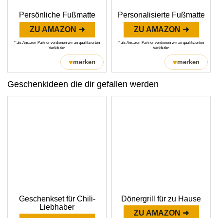
Persönliche Fußmatte
Personalisierte Fußmatte
ZU AMAZON ➜
ZU AMAZON ➜
* als Amazon-Partner verdienen wir an qualifizierten
* als Amazon-Partner verdienen wir an qualifizierten
Verkäufen
Verkäufen
♥
♥
merken
merken
Geschenkideen die dir gefallen werden
Geschenkset für Chili-
Dönergrill für zu Hause
Liebhaber
ZU AMAZON ➜