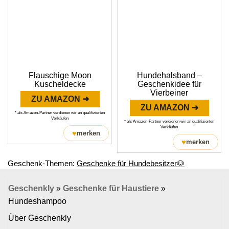
Flauschige Moon
Hundehalsband –
Kuscheldecke
Geschenkidee für
Vierbeiner
ZU AMAZON ➜
ZU AMAZON ➜
* als Amazon-Partner verdienen wir an qualifizierten
Verkäufen
* als Amazon-Partner verdienen wir an qualifizierten
Verkäufen
♥
merken
♥
merken
Geschenk-Themen:
Geschenke für Hundebesitzer🐶
Geschenkly
»
Geschenke für Haustiere
»
Hundeshampoo
Über Geschenkly