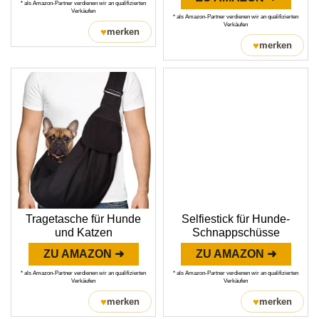
* als Amazon-Partner verdienen wir an qualifizierten
Verkäufen
* als Amazon-Partner verdienen wir an qualifizierten
Verkäufen
♥
merken
♥
merken
Tragetasche für Hunde
Selfiestick für Hunde-
und Katzen
Schnappschüsse
ZU AMAZON ➜
ZU AMAZON ➜
* als Amazon-Partner verdienen wir an qualifizierten
* als Amazon-Partner verdienen wir an qualifizierten
Verkäufen
Verkäufen
♥
♥
merken
merken