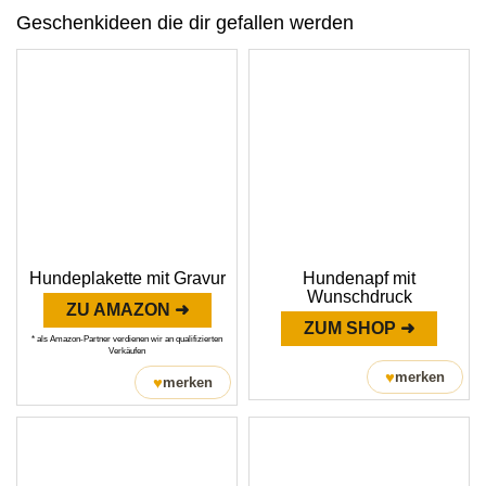
Geschenkideen die dir gefallen werden
Hundeplakette mit Gravur
Hundenapf mit
Wunschdruck
ZU AMAZON ➜
ZUM SHOP ➜
* als Amazon-Partner verdienen wir an qualifizierten
Verkäufen
♥
merken
♥
merken