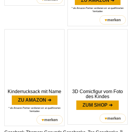
ZU AMAZON ➜
* als Amazon-Partner verdienen wir an qualifizierten
Verkäufen
♥
merken
Kinderrucksack mit Name
3D Comicfigur vom Foto
des Kindes
ZU AMAZON ➜
ZUM SHOP ➜
* als Amazon-Partner verdienen wir an qualifizierten
Verkäufen
♥
merken
♥
merken