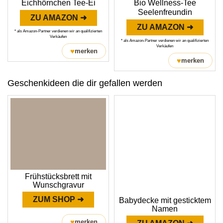
Eichhörnchen Tee-Ei
Bio Wellness-Tee
Seelenfreundin
ZU AMAZON ➜
ZU AMAZON ➜
* als Amazon-Partner verdienen wir an qualifizierten
Verkäufen
* als Amazon-Partner verdienen wir an qualifizierten
Verkäufen
♥
merken
♥
merken
Geschenkideen die dir gefallen werden
Frühstücksbrett mit
Wunschgravur
ZUM SHOP ➜
Babydecke mit gesticktem
Namen
♥
merken