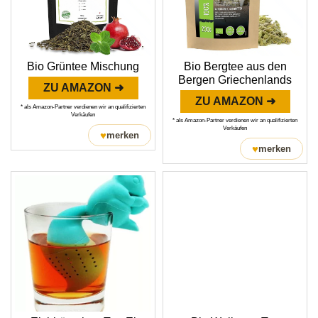
Bio Grüntee Mischung
Bio Bergtee aus den
Bergen Griechenlands
ZU AMAZON ➜
ZU AMAZON ➜
* als Amazon-Partner verdienen wir an qualifizierten
Verkäufen
* als Amazon-Partner verdienen wir an qualifizierten
Verkäufen
♥
merken
♥
merken