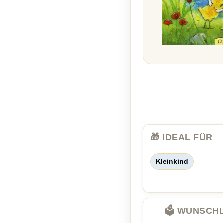
🎁 IDEAL FÜR
Kleinkind
🗳️ WUNSCH