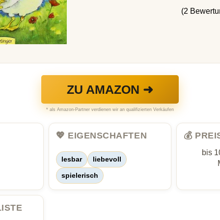
(2 Bewertu
ZU AMAZON ➜
* als Amazon-Partner verdienen wir an qualifizierten Verkäufen
💖 EIGENSCHAFTEN
💰 PRE
bis 1
lesbar
liebevoll
spielerisch
LISTE