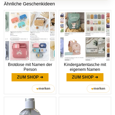
Ähnliche Geschenkideen
Brotdose mit Namen der
Kindergartentasche mit
Person
eigenem Namen
ZUM SHOP ➜
ZUM SHOP ➜
♥
♥
merken
merken