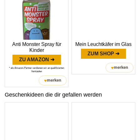
Anti Monster Spray für
Mein Leuchtkäfer im Glas
Kinder
ZUM SHOP ➜
ZU AMAZON ➜
♥
merken
* als Amazon-Partner verdienen wir an qualifizierten
Verkäufen
♥
merken
Geschenkideen die dir gefallen werden