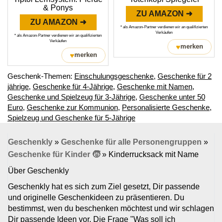
& Ponys
ZU AMAZON ➜
ZU AMAZON ➜
* als Amazon-Partner verdienen wir an qualifizierten
Verkäufen
* als Amazon-Partner verdienen wir an qualifizierten
Verkäufen
♥
merken
♥
merken
Geschenk-Themen:
Einschulungsgeschenke
,
Geschenke für 2
jährige
,
Geschenke für 4-Jährige
,
Geschenke mit Namen
,
Geschenke und Spielzeug für 3-Jährige
,
Geschenke unter 50
Euro
,
Geschenke zur Kommunion
,
Personalisierte Geschenke
,
Spielzeug und Geschenke für 5-Jährige
Geschenkly
»
Geschenke für alle Personengruppen
»
Geschenke für Kinder 🧒
»
Kinderrucksack mit Name
Über Geschenkly
Geschenkly hat es sich zum Ziel gesetzt, Dir passende
und originelle Geschenkideen zu präsentieren. Du
bestimmst, wen du beschenken möchtest und wir schlagen
Dir passende Ideen vor. Die Frage "Was soll ich