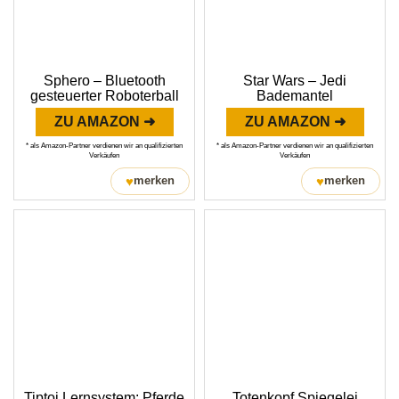
Sphero – Bluetooth
Star Wars – Jedi
gesteuerter Roboterball
Bademantel
ZU AMAZON ➜
ZU AMAZON ➜
* als Amazon-Partner verdienen wir an qualifizierten
* als Amazon-Partner verdienen wir an qualifizierten
Verkäufen
Verkäufen
♥
♥
merken
merken
Tiptoi Lernsystem: Pferde
Totenkopf Spiegelei