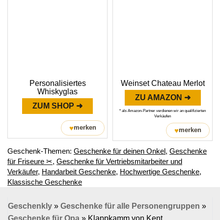
Personalisiertes
Weinset Chateau Merlot
Whiskyglas
ZU AMAZON ➜
ZUM SHOP ➜
* als Amazon-Partner verdienen wir an qualifizierten
Verkäufen
♥
merken
♥
merken
Geschenk-Themen:
Geschenke für deinen Onkel
,
Geschenke
für Friseure ✂
,
Geschenke für Vertriebsmitarbeiter und
Verkäufer
,
Handarbeit Geschenke
,
Hochwertige Geschenke
,
Klassische Geschenke
Geschenkly
»
Geschenke für alle Personengruppen
»
Geschenke für Opa
»
Klappkamm von Kent