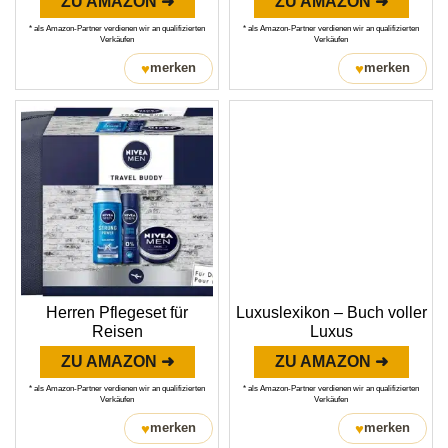
ZU AMAZON ➜
ZU AMAZON ➜
* als Amazon-Partner verdienen wir an qualifizierten
* als Amazon-Partner verdienen wir an qualifizierten
Verkäufen
Verkäufen
♥
♥
merken
merken
Herren Pflegeset für
Luxuslexikon – Buch voller
Reisen
Luxus
ZU AMAZON ➜
ZU AMAZON ➜
* als Amazon-Partner verdienen wir an qualifizierten
* als Amazon-Partner verdienen wir an qualifizierten
Verkäufen
Verkäufen
♥
♥
merken
merken