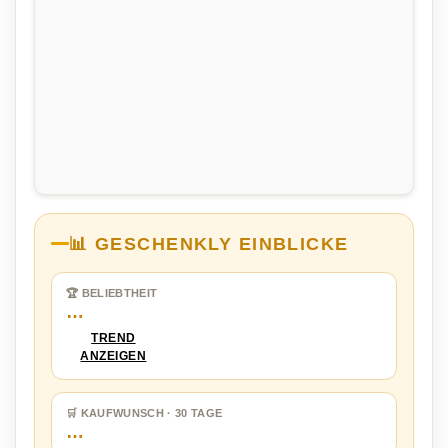
📊 GESCHENKLY EINBLICKE
🏆 BELIEBTHEIT
…
TREND
ANZEIGEN
🛒 KAUFWUNSCH · 30 TAGE
…