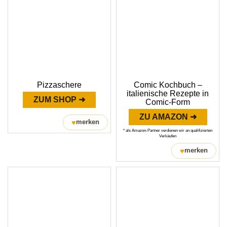
Pizzaschere
Comic Kochbuch –
italienische Rezepte in
ZUM SHOP ➜
Comic-Form
ZU AMAZON ➜
♥
merken
* als Amazon-Partner verdienen wir an qualifizierten
Verkäufen
♥
merken