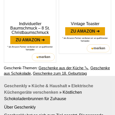
Individueller
Vintage Toaster
Baumschmuck – 8 St.
ZU AMAZON ➜
Christbaumschmuck
* als Amazon-Partner verdienen wir an qualifizierten
ZU AMAZON ➜
Verkäufen
* als Amazon-Partner verdienen wir an qualifizierten
♥
merken
Verkäufen
♥
merken
Geschenk-Themen:
Geschenke aus der Küche 🔪
,
Geschenke
aus Schokolade
,
Geschenke zum 18. Geburtstag
Geschenkly
»
Küche & Haushalt
»
Elektrische
Küchengeräte verschenken
»
Köstlichen
Schokoladenbrunnen für Zuhause
Über Geschenkly