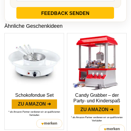
FEEDBACK SENDEN
Ähnliche Geschenkideen
Schokofondue Set
Candy Grabber – der
Party- und Kinderspaß
ZU AMAZON ➜
ZU AMAZON ➜
* als Amazon-Partner verdienen wir an qualifizierten
Verkäufen
* als Amazon-Partner verdienen wir an qualifizierten
Verkäufen
♥
merken
♥
merken