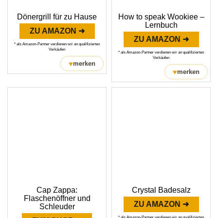
Dönergrill für zu Hause
How to speak Wookiee –
Lernbuch
ZU AMAZON ➜
ZU AMAZON ➜
* als Amazon-Partner verdienen wir an qualifizierten
Verkäufen
* als Amazon-Partner verdienen wir an qualifizierten
Verkäufen
♥
merken
♥
merken
Cap Zappa:
Crystal Badesalz
Flaschenöffner und
ZU AMAZON ➜
Schleuder
* als Amazon-Partner verdienen wir an qualifizierten