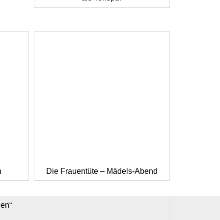
h
Die Frauentüte – Mädels-Abend
nen“