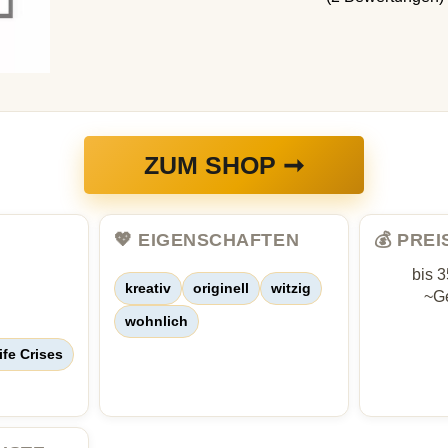
ZUM SHOP ➞
💖 EIGENSCHAFTEN
💰 PRE
bis 
kreativ
originell
witzig
~Ge
wohnlich
ife Crises