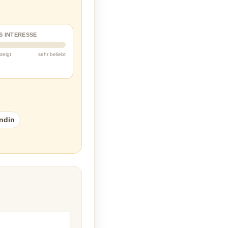
S INTERESSE
steigt
sehr beliebt
ndin