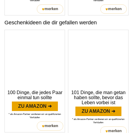
Verkäufen
Verkäufen
♥
♥
merken
merken
Geschenkideen die dir gefallen werden
100 Dinge, die jedes Paar
101 Dinge, die man getan
einmal tun sollte
haben sollte, bevor das
Leben vorbei ist
ZU AMAZON ➜
ZU AMAZON ➜
* als Amazon-Partner verdienen wir an qualifizierten
Verkäufen
* als Amazon-Partner verdienen wir an qualifizierten
Verkäufen
♥
merken
♥
merken