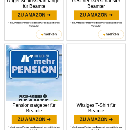
Uriger Schlüsselanhänger
Geschenkset schärfster
für Beamte
Beamter
ZU AMAZON ➜
ZU AMAZON ➜
* als Amazon-Partner verdienen wir an qualifizierten
* als Amazon-Partner verdienen wir an qualifizierten
Verkäufen
Verkäufen
♥
♥
merken
merken
Pensionsratgeber für
Witziges T-Shirt für
Beamte
Beamte
ZU AMAZON ➜
ZU AMAZON ➜
* als Amazon-Partner verdienen wir an qualifizierten
* als Amazon-Partner verdienen wir an qualifizierten