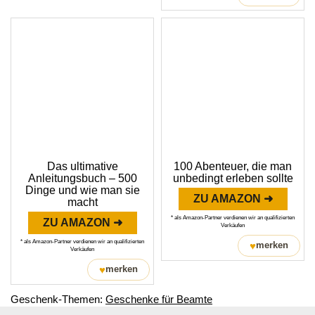
Das ultimative
100 Abenteuer, die man
Anleitungsbuch – 500
unbedingt erleben sollte
Dinge und wie man sie
ZU AMAZON ➜
macht
* als Amazon-Partner verdienen wir an qualifizierten
ZU AMAZON ➜
Verkäufen
* als Amazon-Partner verdienen wir an qualifizierten
♥
merken
Verkäufen
♥
merken
Geschenk-Themen:
Geschenke für Beamte