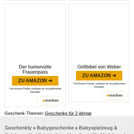
Der humorvolle
Grillbibel von Weber
Frauenpass
ZU AMAZON ➜
ZU AMAZON ➜
* als Amazon-Partner verdienen wir an qualifizierten
Verkäufen
* als Amazon-Partner verdienen wir an qualifizierten
Verkäufen
♥
merken
♥
merken
Geschenk-Themen:
Geschenke für 2 jährige
Geschenkly
»
Babygeschenke
»
Babyspielzeug &