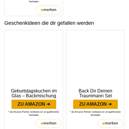
Verkäufen
♥
merken
Geschenkideen die dir gefallen werden
Geburtstagskuchen im
Back Dir Deinen
Glas – Backmischung
Traummann Set
ZU AMAZON ➜
ZU AMAZON ➜
* als Amazon-Partner verdienen wir an qualifizierten
* als Amazon-Partner verdienen wir an qualifizierten
Verkäufen
Verkäufen
♥
♥
merken
merken