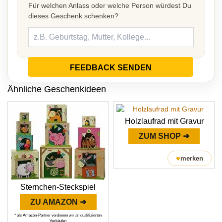
Für welchen Anlass oder welche Person würdest Du
dieses Geschenk schenken?
FEEDBACK SENDEN
Ähnliche Geschenkideen
Holzlaufrad mit Gravur
ZUM SHOP ➜
♥
merken
Sternchen-Steckspiel
ZU AMAZON ➜
* als Amazon-Partner verdienen wir an qualifizierten
Verkäufen