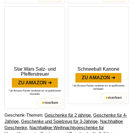
Star Wars Salz- und
Schneeball Kanone
Pfefferstreuer
ZU AMAZON ➜
ZU AMAZON ➜
* als Amazon-Partner verdienen wir an qualifizierten
Verkäufen
* als Amazon-Partner verdienen wir an qualifizierten
Verkäufen
♥
merken
♥
merken
Geschenk-Themen:
Geschenke für 2 jährige
,
Geschenke für 4-
Jährige
,
Geschenke und Spielzeug für 3-Jährige
,
Nachhaltige
Geschenke
,
Nachhaltige Weihnachtsgeschenke für