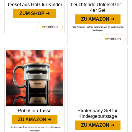
Teeset aus Holz für Kinder
Leuchtende Untersetzer –
4er Set
ZUM SHOP ➜
ZU AMAZON ➜
♥
merken
* als Amazon-Partner verdienen wir an qualifizierten
Verkäufen
♥
merken
RoboCop Tasse
Piratenparty Set für
Kindergeburtstage
ZU AMAZON ➜
ZU AMAZON ➜
* als Amazon-Partner verdienen wir an qualifizierten
Verkäufen