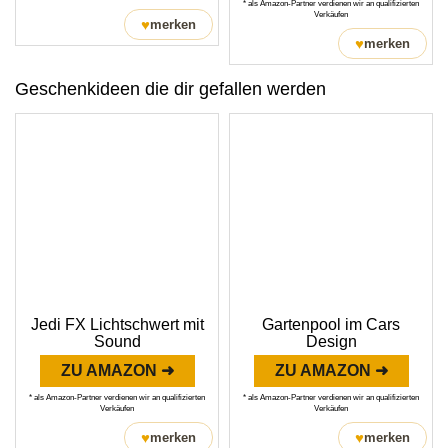
* als Amazon-Partner verdienen wir an qualifizierten
Verkäufen
♥
merken
♥
merken
Geschenkideen die dir gefallen werden
Jedi FX Lichtschwert mit
Gartenpool im Cars
Sound
Design
ZU AMAZON ➜
ZU AMAZON ➜
* als Amazon-Partner verdienen wir an qualifizierten
* als Amazon-Partner verdienen wir an qualifizierten
Verkäufen
Verkäufen
♥
♥
merken
merken