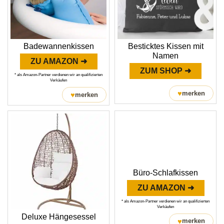
Badewannenkissen
Besticktes Kissen mit
Namen
ZU AMAZON ➜
ZUM SHOP ➜
* als Amazon-Partner verdienen wir an qualifizierten
Verkäufen
♥
merken
♥
merken
Büro-Schlafkissen
ZU AMAZON ➜
* als Amazon-Partner verdienen wir an qualifizierten
Verkäufen
Deluxe Hängesessel
♥
merken