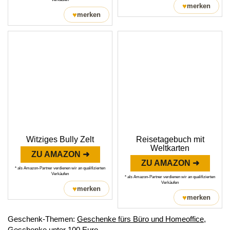
♥
merken
♥
merken
Witziges Bully Zelt
Reisetagebuch mit
Weltkarten
ZU AMAZON ➜
ZU AMAZON ➜
* als Amazon-Partner verdienen wir an qualifizierten
Verkäufen
* als Amazon-Partner verdienen wir an qualifizierten
Verkäufen
♥
merken
♥
merken
Geschenk-Themen:
Geschenke fürs Büro und Homeoffice
,
Geschenke unter 100 Euro