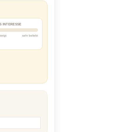
S INTERESSE
steigt
sehr beliebt