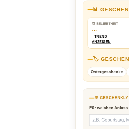
📊 GESCHEN
🏆 BELIEBTHEIT
…
TREND
ANZEIGEN
🏷️ GESCHE
Ostergeschenke
💬 GESCHENKL
Für welchen Anlass