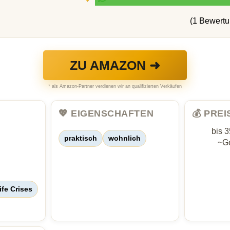
(1 Bewert
ZU AMAZON ➜
* als Amazon-Partner verdienen wir an qualifizierten Verkäufen
💖 EIGENSCHAFTEN
💰 PRE
bis 
praktisch
wohnlich
~Ge
ife Crises