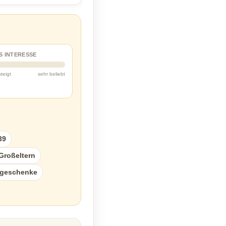
S INTERESSE
steigt
sehr beliebt
39
Großeltern
sgeschenke