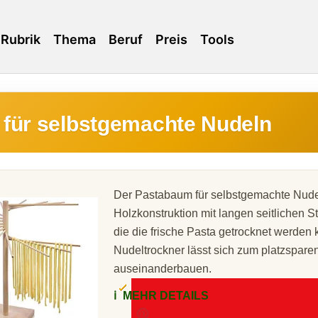
Rubrik
Thema
Beruf
Preis
Tools
für selbstgemachte Nudeln
Der Pastabaum für selbstgemachte Nudel
Holzkonstruktion mit langen seitlichen S
die die frische Pasta getrocknet werden 
Nudeltrockner lässt sich zum platzspar
auseinanderbauen.
ℹ️
MEHR DETAILS