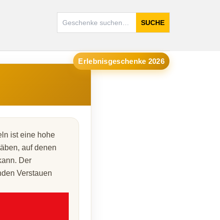
SUCHE
Erlebnisgeschenke 2026
n ist eine hohe
täben, auf denen
kann. Der
enden Verstauen