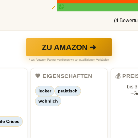
(4 Bewert
ZU AMAZON ➜
* als Amazon-Partner verdienen wir an qualifizierten Verkäufen
💖 EIGENSCHAFTEN
💰 PRE
bis 
lecker
praktisch
~Ge
wohnlich
ife Crises