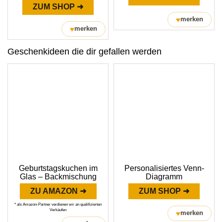
ZUM SHOP ➜
♥
merken
♥
merken
Geschenkideen die dir gefallen werden
Geburtstagskuchen im
Personalisiertes Venn-
Glas – Backmischung
Diagramm
ZU AMAZON ➜
ZUM SHOP ➜
* als Amazon-Partner verdienen wir an qualifizierten
Verkäufen
♥
merken