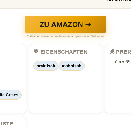
ZU AMAZON ➜
* als Amazon-Partner verdienen wir an qualifizierten Verkäufen
💖 EIGENSCHAFTEN
💰 PRE
über 6
praktisch
technisch
ife Crises
LISTE