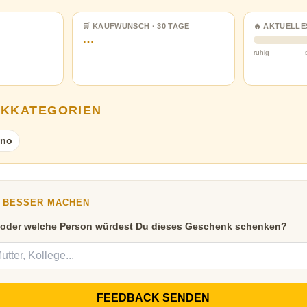
🛒 KAUFWUNSCH · 30 TAGE
🔥 AKTUELLE
…
ruhig
NKKATEGORIEN
ino
Y BESSER MACHEN
 oder welche Person würdest Du dieses Geschenk schenken?
FEEDBACK SENDEN