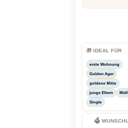
🎁 IDEAL FÜR
erste Wohnung
Golden Ager
goldene Mitte
junge Eltern
Midl
Single
🗳️ WUNSCH