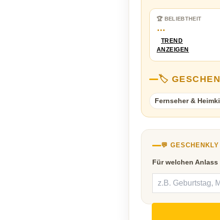
🏆 BELIEBTHEIT
…
TREND
ANZEIGEN
🏷️ GESCHE
Fernseher & Heimk
💬 GESCHENKL
Für welchen Anlass