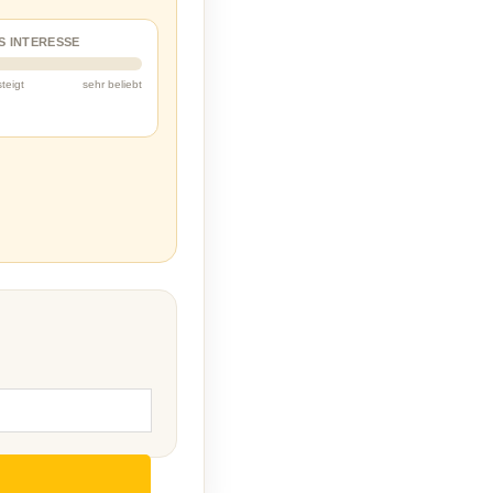
S INTERESSE
steigt
sehr beliebt