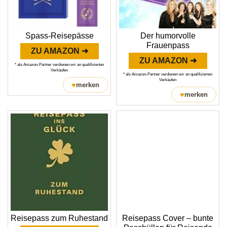
Spass-Reisepässe
Der humorvolle
Frauenpass
ZU AMAZON ➜
ZU AMAZON ➜
* als Amazon-Partner verdienen wir an qualifizierten
Verkäufen
* als Amazon-Partner verdienen wir an qualifizierten
Verkäufen
♥
merken
♥
merken
Reisepass zum Ruhestand
Reisepass Cover – bunte