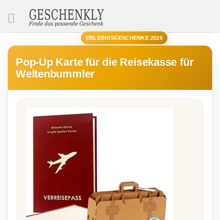
SUCHE
ERLEBNISGESCHENKE 2026
Pop-Up Karte für die Reisekasse für
Weltenbummler