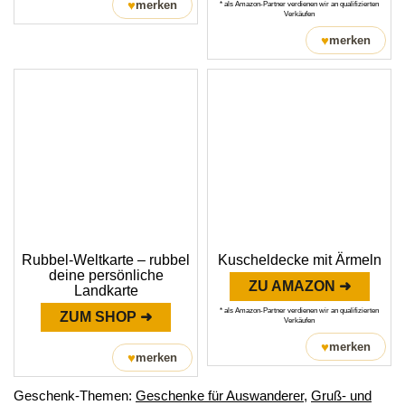
♥
merken
* als Amazon-Partner verdienen wir an qualifizierten
Verkäufen
♥
merken
Rubbel-Weltkarte – rubbel
Kuscheldecke mit Ärmeln
deine persönliche
ZU AMAZON ➜
Landkarte
* als Amazon-Partner verdienen wir an qualifizierten
ZUM SHOP ➜
Verkäufen
♥
merken
♥
merken
Geschenk-Themen:
Geschenke für Auswanderer
,
Gruß- und